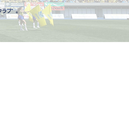
。
クラブ”。